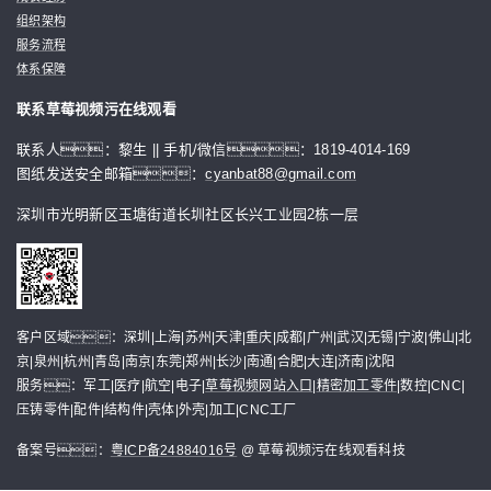
组织架构
服务流程
体系保障
联系草莓视频污在线观看
联系人：黎生 || 手机/微信：1819-4014-169
图纸发送安全邮箱：
cyanbat88@gmail.com
深圳市光明新区玉塘街道长圳社区长兴工业园2栋一层
客户区域：深圳|上海|苏州|天津|重庆|成都|广州|武汉|无锡|宁波|佛山|北
京|泉州|杭州|青岛|南京|东莞|郑州|长沙|南通|合肥|大连|济南|沈阳
服务：军工|医疗|航空|电子|
草莓视频网站入口
|
精密加工零件
|数控|CNC|
压铸零件|配件|结构件|壳体|外壳|加工|CNC工厂
备案号：
粤ICP备24884016号
@ 草莓视频污在线观看科技