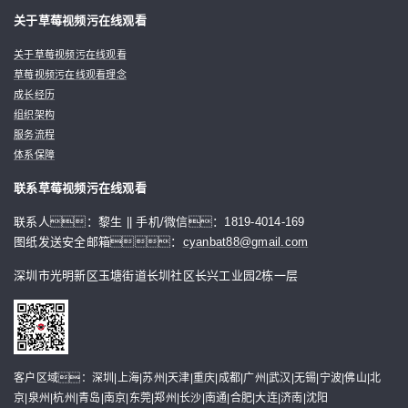
关于草莓视频污在线观看
关于草莓视频污在线观看
草莓视频污在线观看理念
成长经历
组织架构
服务流程
体系保障
联系草莓视频污在线观看
联系人：黎生 || 手机/微信：1819-4014-169
图纸发送安全邮箱：
cyanbat88@gmail.com
深圳市光明新区玉塘街道长圳社区长兴工业园2栋一层
客户区域：深圳|上海|苏州|天津|重庆|成都|广州|武汉|无锡|宁波|佛山|北
京|泉州|杭州|青岛|南京|东莞|郑州|长沙|南通|合肥|大连|济南|沈阳