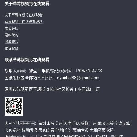
关于草莓视频污在线观看
关于草莓视频污在线观看
草莓视频污在线观看理念
成长经历
组织架构
服务流程
体系保障
联系草莓视频污在线观看
联系人：黎生 || 手机/微信：1819-4014-169
图纸发送安全邮箱：
cyanbat88@gmail.com
深圳市光明新区玉塘街道长圳社区长兴工业园2栋一层
客户区域：深圳|上海|苏州|天津|重庆|成都|广州|武汉|无锡|宁波|佛山|
北京|泉州|杭州|青岛|南京|东莞|郑州|长沙|南通|合肥|大连|济南|沈阳