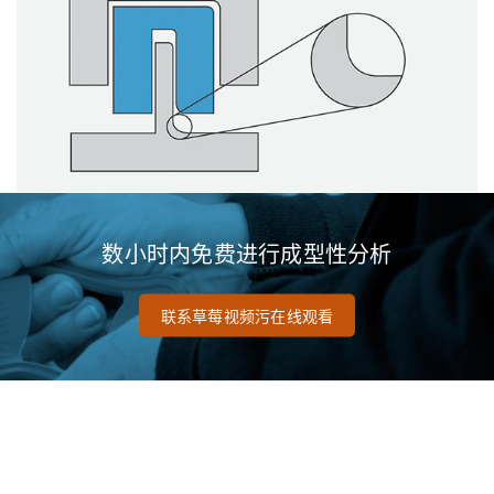
数小时内免费进行成型性分析
联系草莓视频污在线观看