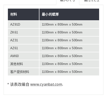
材料
最小的壁厚
AZ91D
1100mm x 800mm x 500mm
ZK61
1100mm x 800mm x 500mm
AZ31
1100mm x 800mm x 500mm
AZ61
1100mm x 800mm x 500mm
AM60
1100mm x 800mm x 500mm
其他材料
1100mm x 800mm x 500mm
客户提供材料
1100mm x 800mm x 500mm
* 该表改编自
www.cyanbat.com
.