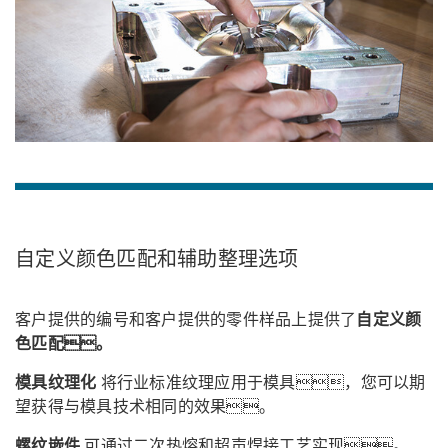
自定义颜色匹配和辅助整理选项
客户提供的编号和客户提供的零件样品上提供了
自定义颜
色匹配。
模具纹理化
将行业标准纹理应用于模具，您可以期
望获得与模具技术相同的效果。
螺纹嵌件
可通过二次热熔和超声焊接工艺实现。