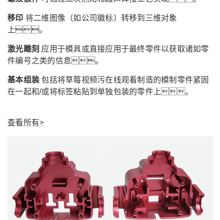
移印
将二维图像（如公司徽标）转移到三维对象
上。
激光雕刻
应用于模具或直接应用于最终零件以获取诸如零
件编号之类的信息。
基本组装
包括将草莓视频污在线观看制造的模制零件紧固
在一起和/或将标签粘贴到单独包装的零件上。
查看所有>